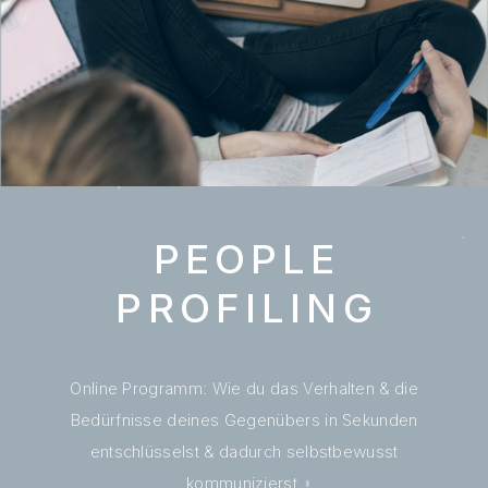
PEOPLE
PROFILING
Online Programm: Wie du das Verhalten & die
Bedürfnisse deines Gegenübers in Sekunden
entschlüsselst & dadurch selbstbewusst
kommunizierst.